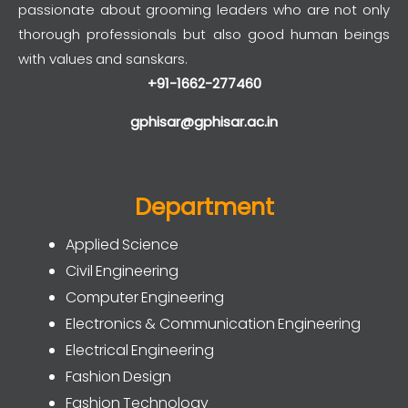
passionate about grooming leaders who are not only
thorough professionals but also good human beings
with values and sanskars.
+91-1662-277460
gphisar@gphisar.ac.in
Department
Applied Science
Civil Engineering
Computer Engineering
Electronics & Communication Engineering
Electrical Engineering
Fashion Design
Fashion Technology