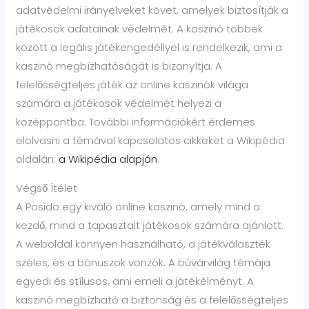
adatvédelmi irányelveket követ, amelyek biztosítják a
játékosok adatainak védelmét. A kaszinó többek
között a legális játékengedéllyel is rendelkezik, ami a
kaszinó megbízhatóságát is bizonyítja. A
felelősségteljes játék az online kaszinók világa
számára a játékosok védelmét helyezi a
középpontba. További információkért érdemes
elolvasni a témával kapcsolatos cikkeket a Wikipédia
oldalán:
a Wikipédia alapján
.
Végső Ítélet
A Posido egy kiváló online kaszinó, amely mind a
kezdő, mind a tapasztalt játékosok számára ajánlott.
A weboldal könnyen használható, a játékválaszték
széles, és a bónuszok vonzók. A búvárvilág témája
egyedi és stílusos, ami emeli a játékélményt. A
kaszinó megbízható a biztonság és a felelősségteljes