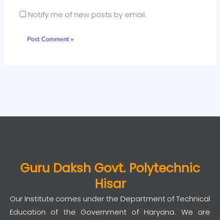
Notify me of new posts by email.
Guru Daksh Govt. Polytechnic
Hisar
Our Institute comes under the Department of Technical
Education of the Government of Haryana. We are