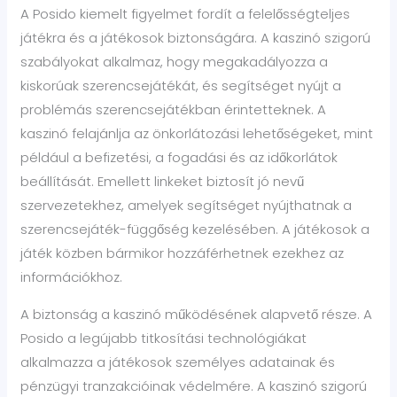
A Posido kiemelt figyelmet fordít a felelősségteljes
játékra és a játékosok biztonságára. A kaszinó szigorú
szabályokat alkalmaz, hogy megakadályozza a
kiskorúak szerencsejátékát, és segítséget nyújt a
problémás szerencsejátékban érintetteknek. A
kaszinó felajánlja az önkorlátozási lehetőségeket, mint
például a befizetési, a fogadási és az időkorlátok
beállítását. Emellett linkeket biztosít jó nevű
szervezetekhez, amelyek segítséget nyújthatnak a
szerencsejáték-függőség kezelésében. A játékosok a
játék közben bármikor hozzáférhetnek ezekhez az
információkhoz.
A biztonság a kaszinó működésének alapvető része. A
Posido a legújabb titkosítási technológiákat
alkalmazza a játékosok személyes adatainak és
pénzügyi tranzakcióinak védelmére. A kaszinó szigorú