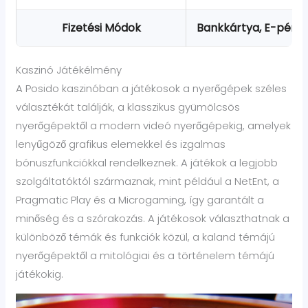
Fizetési Módok
Bankkártya, E-pénzt
Kaszinó Játékélmény
A Posido kaszinóban a játékosok a nyerőgépek széles
választékát találják, a klasszikus gyümölcsös
nyerőgépektől a modern videó nyerőgépekig, amelyek
lenyűgöző grafikus elemekkel és izgalmas
bónuszfunkciókkal rendelkeznek. A játékok a legjobb
szolgáltatóktól származnak, mint például a NetEnt, a
Pragmatic Play és a Microgaming, így garantált a
minőség és a szórakozás. A játékosok választhatnak a
különböző témák és funkciók közül, a kaland témájú
nyerőgépektől a mitológiai és a történelem témájú
játékokig.